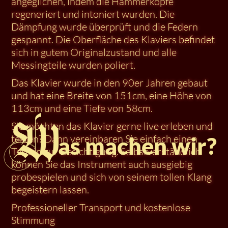
angeglichen, indem die Hammerköpfe
regeneriert und intoniert wurden. Die
Dämpfung wurde überprüft und die Federn
gespannt. Die Oberfläche des Klaviers befindet
sich in gutem Originalzustand und alle
Messingteile wurden poliert.
Das Klavier wurde in den 90er Jahren gebaut
und hat eine Breite von 151cm, eine Höhe von
113cm und eine Tiefe von 58cm.
W
Sie möchten das Klavier gerne live erleben und
testen? Dann vereinbaren Sie einfach einen
as machen wir?
Termin zur Besichtigung. Selbstverständlich
können Sie das Instrument auch ausgiebig
probespielen und sich von seinem tollen Klang
begeistern lassen.
Professioneller Transport und kostenlose
Stimmung