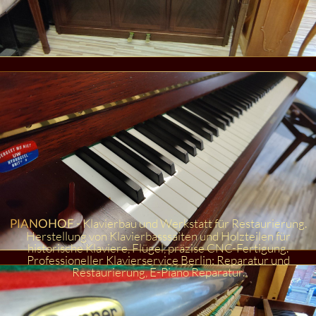
- Klavierbau und Werkstatt für Restaurierung.
PIANOHOF
Herstellung von Klavierbasssaiten und Holzteilen für
historische Klaviere, Flügel, präzise CNC-Fertigung.
Professioneller Klavierservice Berlin: Reparatur und
Restaurierung, E-Piano Reparatur.