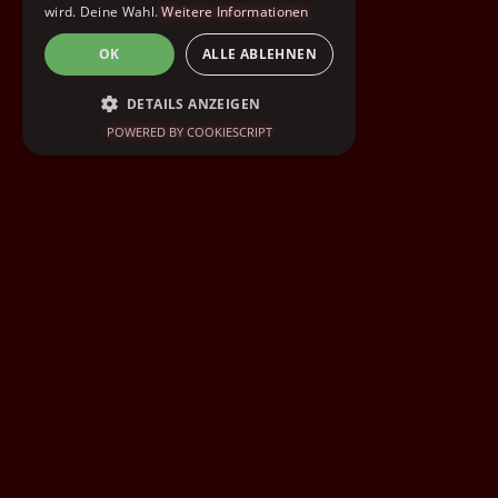
wird. Deine Wahl.
Weitere Informationen
OK
ALLE ABLEHNEN
DETAILS ANZEIGEN
POWERED BY COOKIESCRIPT
UNBEDINGT ERFORDERLICH
PERFORMANCE
TARGETING
FUNKTIONALITÄT
Unbedingt erforderlich
Performance
Targeting
Funktionalität
Unbedingt erforderliche Cookies ermöglichen
wesentliche Kernfunktionen der Website wie
die Benutzeranmeldung und die
Kontoverwaltung. Ohne die unbedingt