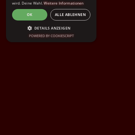
wird. Deine Wahl.
Weitere Informationen
OK
ALLE ABLEHNEN
DETAILS ANZEIGEN
POWERED BY COOKIESCRIPT
UNBEDINGT ERFORDERLICH
PERFORMANCE
TARGETING
FUNKTIONALITÄT
Unbedingt erforderlich
Performance
Targeting
Funktionalität
Unbedingt erforderliche Cookies ermöglichen
wesentliche Kernfunktionen der Website wie
die Benutzeranmeldung und die
Kontoverwaltung. Ohne die unbedingt