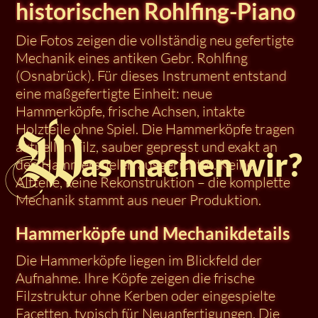
historischen Rohlfing-Piano
Die Fotos zeigen die vollständig neu gefertigte
Mechanik eines antiken Gebr. Rohlfing
(Osnabrück). Für dieses Instrument entstand
eine maßgefertigte Einheit: neue
Hammerköpfe, frische Achsen, intakte
Holzteile ohne Spiel. Die Hammerköpfe tragen
W
aktuellen Filz, sauber gepresst und exakt an
as machen wir?
den Hammerstielen ausgerichtet. Keine
Altteile, keine Rekonstruktion – die komplette
Mechanik stammt aus neuer Produktion.
Hammerköpfe und Mechanikdetails
Die Hammerköpfe liegen im Blickfeld der
Aufnahme. Ihre Köpfe zeigen die frische
Filzstruktur ohne Kerben oder eingespielte
Facetten, typisch für Neuanfertigungen. Die