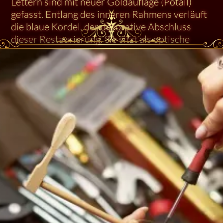
Lettern sind mit neuer Goldauflage (Potall)
gefasst. Entlang des inneren Rahmens verläuft
die blaue Kordel, der dekorative Abschluss
dieser Restaurierung. Sie sitzt als optische
Rahmung direkt zwischen Resonanzbodenrand
und Gussrahmen und markiert den Umfang der
neu lackierten Rahmenfläche.