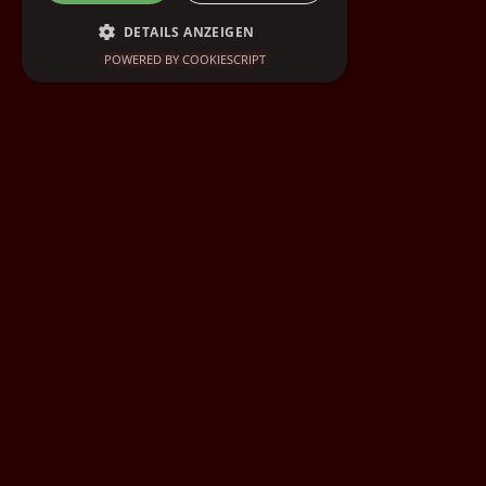
DETAILS ANZEIGEN
POWERED BY COOKIESCRIPT
UNBEDINGT ERFORDERLICH
PERFORMANCE
TARGETING
FUNKTIONALITÄT
Unbedingt erforderlich
Performance
Targeting
Funktionalität
Unbedingt erforderliche Cookies ermöglichen
wesentliche Kernfunktionen der Website wie
die Benutzeranmeldung und die
Kontoverwaltung. Ohne die unbedingt
erforderlichen Cookies kann die Website nicht
ordnungsgemäß verwendet werden.
Anbieter
/