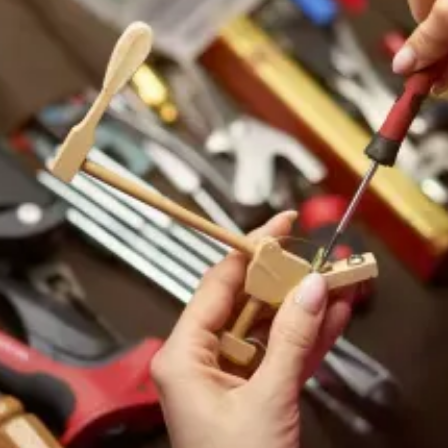
Notenpult für Blüthner (MDF)
Das neue Notenpult für einen Blüthner-Flügel
wurde aus MDF plangefräst, Kanten gerundet
und die Sichtfläche feinst geschliffen. Maße
folgen dem Original; die Oberfläche ist
staubfrei und bereit für den gewünschten
Finishaufbau.
Exotische Hölzer
(Palisander/Mahagoni)
Eine Klavierkomponente aus dichtfaserigem,
dunklem Holz wurde entlackt, Poren freigelegt
und mit feiner Körnung egalisiert. Farb- und
Glanzproben auf Reststück sichern später
einen homogenen Ton bei Schellack oder
Klarlack.