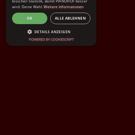
bisschen Statistik, damit PIANOHOF besser
wird. Deine Wahl.
Weitere Informationen
OK
ALLE ABLEHNEN
DETAILS ANZEIGEN
POWERED BY COOKIESCRIPT
UNBEDINGT ERFORDERLICH
PERFORMANCE
TARGETING
FUNKTIONALITÄT
Unbedingt erforderlich
Performance
Targeting
Funktionalität
Unbedingt erforderliche Cookies ermöglichen
wesentliche Kernfunktionen der Website wie
die Benutzeranmeldung und die