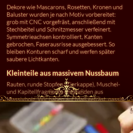
Dekore wie Mascarons, Rosetten, Kronen und
Baluster wurden je nach Motiv vorbereitet:
grob mit CNC vorgefräst, anschließend mit
Stechbeitel und Schnitzmesser verfeinert.
Symmetrieachsen kontrolliert, Kanten
gebrochen, Faserausrisse ausgebessert. So
bleiben Konturen scharf und werfen später
saubere Lichtkanten.
Kleinteile aus massivem Nussbaum
Rauten, runde Stopfen (Zierkappe), Muschel-
und Kapitellfragmente entstanden aus
Massivholz. Wir haben auf Maß gefräst, passig
gefeilt und die Stirnholzporen fein
verschlossen. Die Teile dienen als Ersatz für
verlorene oder beschädigte Originale und sind
montagefertig.