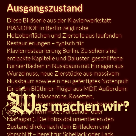
Ausgangszustand
Diese Bildserie aus der Klavierwerkstatt
PIANOHOF in Berlin zeigt rohe
Holzoberflächen und Zierteile aus laufenden
Restaurierungen – typisch für
Klavierrestaurierung Berlin. Zu sehen sind
entlackte Kapitelle und Baluster, geschliffene
Furnierflächen in Nussbaum mit Einlagen aus
Wurzelnuss, neue Zierstücke aus massivem
Nussbaum sowie ein neu gefertigtes Notenpult
für einen Blüthner-Flügel aus MDF. Außerdem:
geschnitzte Mascarons, Rosetten,
Löwenfiguren und eine Klavierholz­komponente
aus exotischem Holz (Palisander oder
Mahagoni). Die Fotos dokumentieren den
Zustand direkt nach dem Entlacken und
Vorschliff – bereit für Schellack oder Lack.