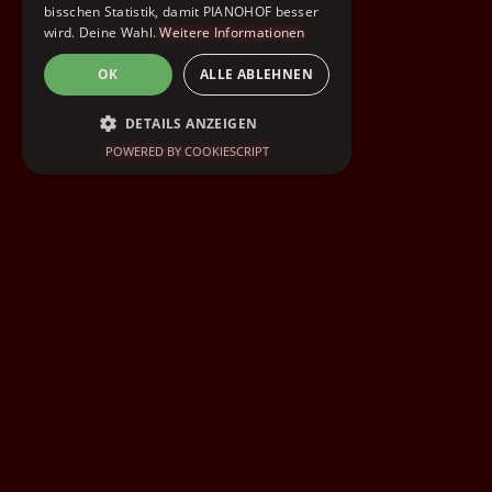
bisschen Statistik, damit PIANOHOF besser
wird. Deine Wahl.
Weitere Informationen
OK
ALLE ABLEHNEN
DETAILS ANZEIGEN
POWERED BY COOKIESCRIPT
UNBEDINGT ERFORDERLICH
PERFORMANCE
TARGETING
FUNKTIONALITÄT
Unbedingt erforderlich
Performance
Targeting
Funktionalität
Unbedingt erforderliche Cookies ermöglichen
wesentliche Kernfunktionen der Website wie