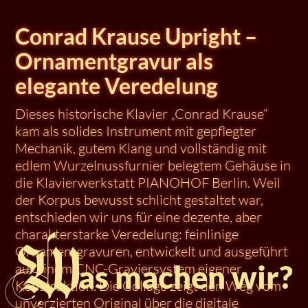
Conrad Krause Upright –
Ornamentgravur als
elegante Veredelung
Dieses historische Klavier „Conrad Krause“
kam als solides Instrument mit gepflegter
Mechanik, gutem Klang und vollständig mit
edlem Wurzelnussfurnier belegtem Gehäuse in
die Klavierwerkstatt PIANOHOF Berlin. Weil
der Korpus bewusst schlicht gestaltet war,
entschieden wir uns für eine dezente, aber
charakterstarke Veredelung: feinlinige
Ornamentgravuren, entwickelt und ausgeführt
auf einem CNC-Gravier­system eigener
Konstruktion. Die Collage zeigt den Weg vom
unverzierten Original über die digitale