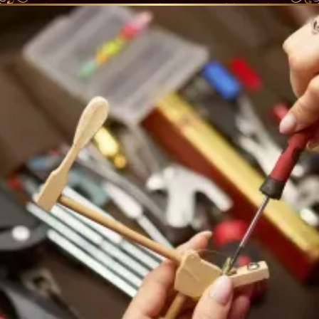
Ergebnis ist eine spiegelnde, tiefenklare Fläche,
die die Gravuren kontrastreich hervorhebt und
die Wurzelnuss-Maserung eindrucksvoll zeigt.
Feine Retuschen und Poliergänge runden die
Optik ab.
Mechanik, Regulierung & Klang
Parallel zur Gehäusearbeit wurde die Spielart
geprüft, reguliert und neu intoniert.
Abschließend erfolgte die Stimmung durch
unseren Professioneller Klavierstimmer. Für
Besitzerinnen und Besitzer in der Region
bieten wir den Termin für Klavierstimmung
sowie Klavier Wartung Berlin an – ideal, um die
Stabilität nach einer Restaurierung zu sichern.
Warum PIANOHOF Berlin?