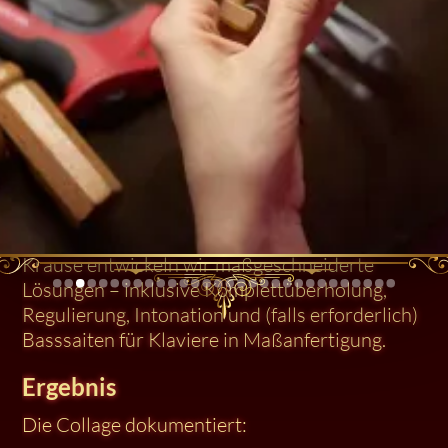
Als familiengeführte Klavierwerkstatt Berlin
verbinden wir klassische Handwerksmethoden
mit moderner Technik. Von Klavierreparatur
Berlin und Klavier Service Berlin über
Klavierrestaurierung Berlin bis zur kreativen
Veredelung wie dieser CNC-Ornamentgravur –
wir denken jedes Detail vom Material aus:
Resonanzboden, Gussrahmen, Gehäusefurnier,
Zierleisten, Beschriftungen. Für historische
Instrumente wie das antike Klavier von Conrad
Krause entwickeln wir maßgeschneiderte
Lösungen – inklusive Komplettüberholung,
Regulierung, Intonation und (falls erforderlich)
Basssaiten für Klaviere in Maßanfertigung.
Ergebnis
Die Collage dokumentiert: