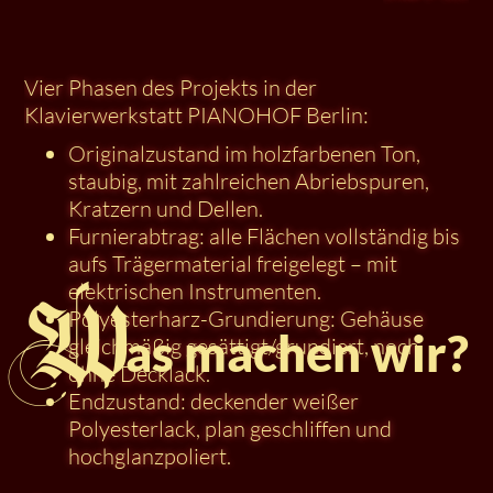
Vier Phasen des Projekts in der
Klavierwerkstatt PIANOHOF Berlin:
Originalzustand im holzfarbenen Ton,
staubig, mit zahlreichen Abriebspuren,
Kratzern und Dellen.
Furnierabtrag: alle Flächen vollständig bis
aufs Trägermaterial freigelegt – mit
elektrischen Instrumenten.
W
Polyesterharz-Grundierung: Gehäuse
as machen wir?
gleichmäßig gesättigt/grundiert, noch
ohne Decklack.
Endzustand: deckender weißer
Polyesterlack, plan geschliffen und
hochglanzpoliert.