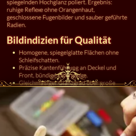
spiegelnden Hochglanz poliert. Ergebnis:
ruhige Reflexe ohne Orangenhaut,
geschlossene Fugenbilder und sauber geführte
Radien.
Bildindizien für Qualität
Homogene, spiegelglatte Flächen ohne
Schleifschatten.
Präzise Kantenführung an Deckel und
Front, bündige Übergänge.
Gleichmäßiger Glanzgrad über große
Flächen – ein Zeichen für
spannungsarmen Aufbau.
Nutzung & Service
Der Polyesteraufbau mit Polyesterharz-
Grundierung und finaler Hochglanzpolitur