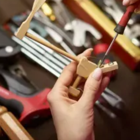
ergibt eine widerstandsfähige,
feuchteunempfindliche Oberfläche. Für den
Betrieb empfehlen wir Klavier Service Berlin,
Klavierreparatur Berlin und regelmäßige
Klavierstimmung Berlin durch den
Professioneller
Klavierstimmer/Klaviertechniker der
Klavierwerkstatt Berlin PIANOHOF.
Marke & Kontext
Bieling, auch BICO (Bieling & Co.), baut seltene
Fabrikate aus den 1920–1930ern. Die
Klavierrestaurierung Berlin an solchen
Instrumenten zeigt, dass ein kompletter
Furnierabtrag, Polyesterharz-Grundierung und
Weiß-Polyester mit anschließendem
Planschliff und Politur zu einem langlebigen,