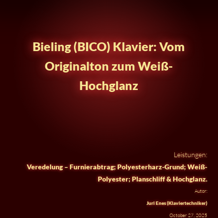
Bieling (BICO) Klavier: Vom
Originalton zum Weiß-
Hochglanz
Leistungen:
Veredelung – Furnierabtrag; Polyesterharz-Grund; Weiß-
Polyester; Planschliff & Hochglanz.
Autor:
Juri Enes (Klaviertechniker)
October 27, 2025